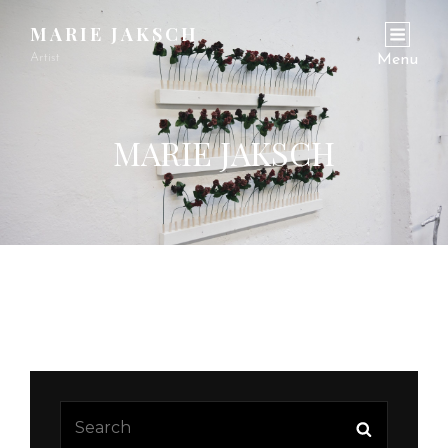
MARIE JAKSCH
Artist
Menu
MARIE JAKSCH
Search
Search
for: