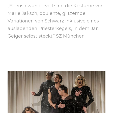
„Ebenso wundervoll sind die Kostüme von
Marie Jaksch, opulente, glitzernde
Variationen von Schwarz inklusive eines
ausladenden Priesterkegels, in dem Jan
Geiger selbst steckt.“ SZ München
https://www.sueddeutsche.de/muenchen/l
ea-ralfs-jan-geiger-pathos-theater-
lacrimosa-kritik-1.5485077