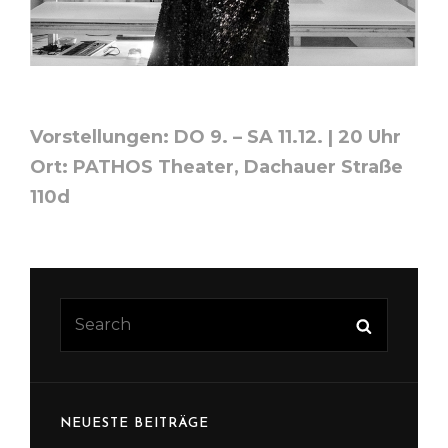
Vorstellungen: DO 9. – SA 11.12. | 20 Uhr
Ort: PATHOS Theater, Dachauer Straße
110d
Search
Search
for:
NEUESTE BEITRÄGE