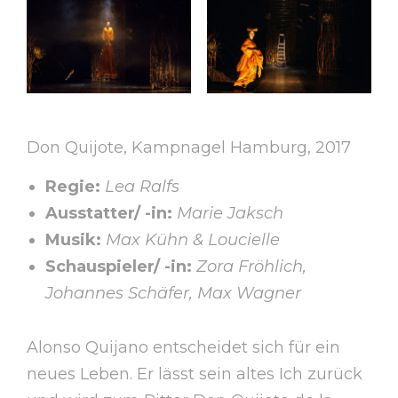
Don Quijote, Kampnagel Hamburg, 2017
Regie:
Lea Ralfs
Ausstatter/ -in:
Marie Jaksch
Musik:
Max Kühn & Loucielle
Schauspieler/ -in:
Zora Fröhlich,
Johannes Schäfer, Max Wagner
Alonso Quijano entscheidet sich für ein
neues Leben. Er lässt sein altes Ich zurück